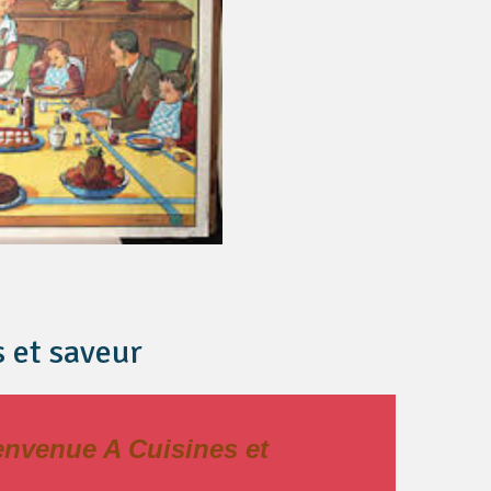
s et saveur
ue A C
uisines et