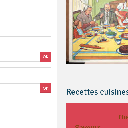
OK
OK
Recettes cuisine
Bienven
Saveurs