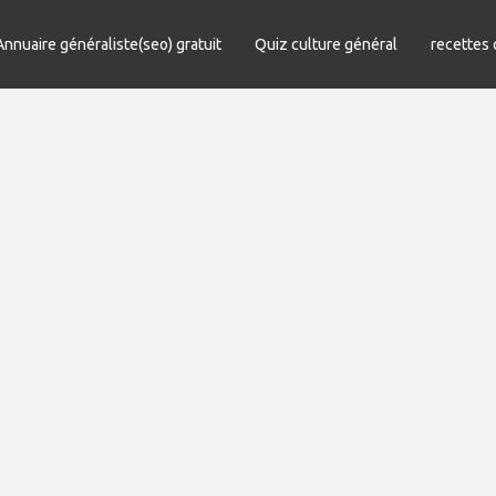
Annuaire généraliste(seo) gratuit
Quiz culture général
recettes 