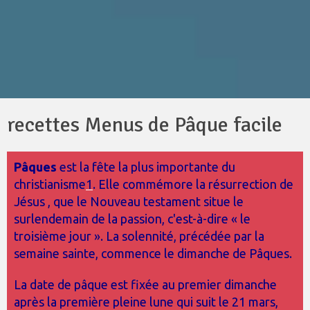
recettes Menus de Pâque facile
Pâques
est la fête la plus importante du
christianisme
1
. Elle commémore la résurrection de
Jésus
, que le Nouveau testament
situe le
surlendemain de la passion
, c'est-à-dire « le
troisième jour ». La solennité, précédée par la
semaine sainte
, commence le dimanche de Pâques.
La date de pâque
est fixée au premier dimanche
après la première pleine lune
qui suit le 21 mars,