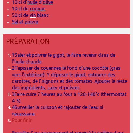
10 cl d'
huile
d'
olive
10 cl de
cognac
50 cl de
vin
blanc
Sel
et
poivre
PRÉPARATION
1Saler et poivrer le gigot, le faire revenir dans de
l'huile chaude.
2Tapisser de couennes le fond d'une cocotte (gras
vers l'extérieur). Y déposer le gigot, entourer des
carottes, de l'oignons et des tomates. Ajouter le reste
des ingrédients, saler et poivrer.
3Faire cuire 7 heures au four à 120-140°c (thermostat
4-5).
4Surveiller la cuisson et rajouter de l'eau si
nécessaire.
Pour finir
Rectifier l'assaisonnement et servir à la cuillère dans