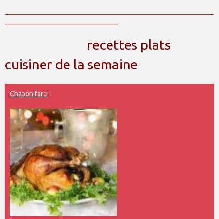
_____________________________________________________________
_________________________________
recettes plats
cuisiner de la semaine
Chapon farci